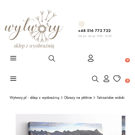
+48 516 772 722
Od pn. do pt. 9:00 - 16:00
Otwórz wyszukiwarkę
Produ
Otwórz wyszukiwarkę
Produ
Wytwory.pl - sklep z wyobraźnią
Obrazy na płótnie
Tatrzańskie widoki