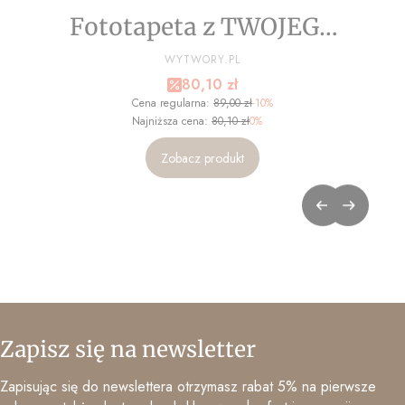
Fototapeta z TWOJEGO
ZDJĘCIA - NA WYMIAR
PRODUCENT
WYTWORY.PL
Cena promocyjna
80,10 zł
Cena regularna:
89,00 zł
-10%
Najniższa cena:
80,10 zł
0%
Zobacz produkt
Zapisz się na newsletter
Zapisując się do newslettera otrzymasz rabat 5% na pierwsze