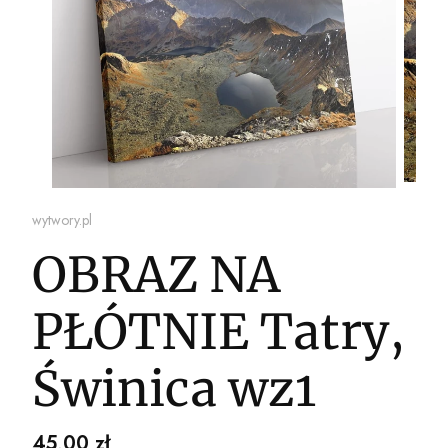
wytwory.pl
OBRAZ NA
PŁÓTNIE Tatry,
Świnica wz1
Cena
45,00 zł