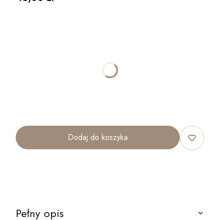
Wybierz wariant produktu:
Poszczególne warianty mogą różnić się ceną
*
ROZMIAR
40x30cm
70x50cm
100x70cm
120x80cm
Dodaj do koszyka
Pełny opis