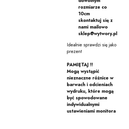
dowolnym
rozmiarze co
10cm
skontaktuj się z
nami mailowo
sklep@wytwory.pl
Idealnie sprawdzi się jako
prezent
PAMIĘTAJ !!
Mogą wystąpić
nieznaczne różnice w
barwach i odcieniach
wydruku, które mogą
być spowodowane
indywidualnymi
ustawieniami monitora