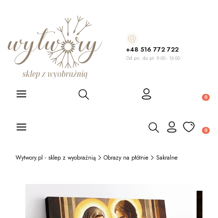
+48 516 772 722
Od pn. do pt. 9:00 - 16:00
Otwórz wyszukiwarkę
Produ
Otwórz wyszukiwarkę
Produ
Wytwory.pl - sklep z wyobraźnią
Obrazy na płótnie
Sakralne