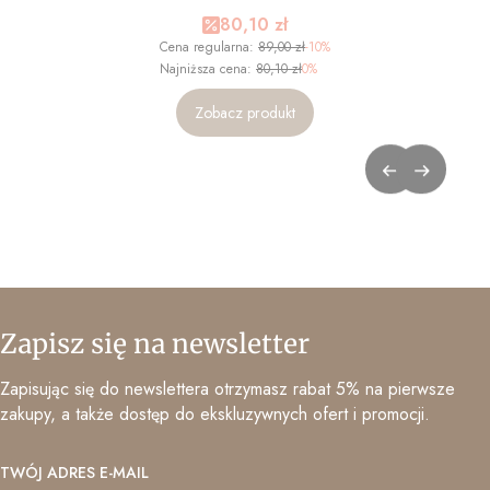
Cena promocyjna
80,10 zł
Cena regularna:
89,00 zł
-10%
Najniższa cena:
80,10 zł
0%
Zobacz produkt
Zapisz się na newsletter
Zapisując się do newslettera otrzymasz rabat 5% na pierwsze
zakupy, a także dostęp do ekskluzywnych ofert i promocji.
TWÓJ ADRES E-MAIL