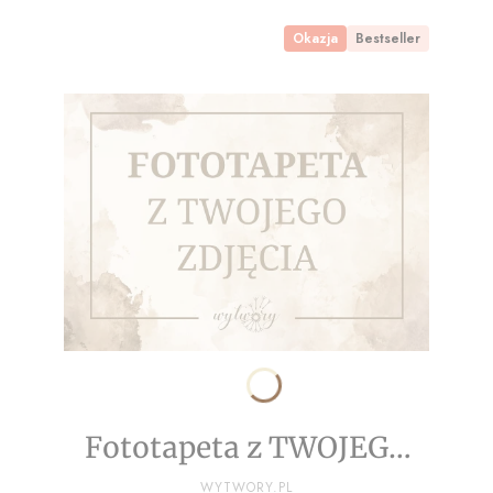
Okazja
Bestseller
Fototapeta z TWOJEGO
ZDJĘCIA - NA WYMIAR
PRODUCENT
WYTWORY.PL