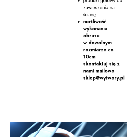
produkt gotowy do
zawieszenia na
ścianę
możliwość
wykonania
obrazu
w dowolnym
rozmiarze co
10cm
skontaktuj się z
nami mailowo
sklep@wytwory.pl