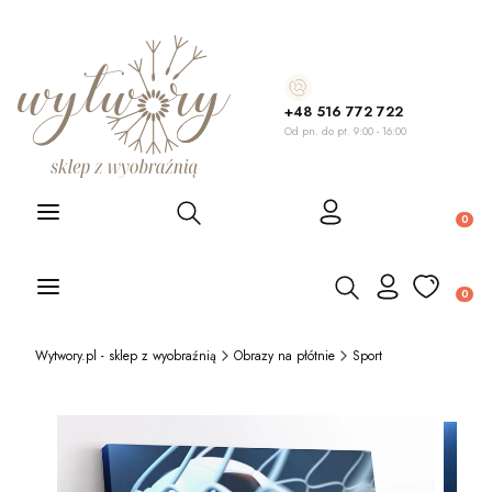
+48 516 772 722
Od pn. do pt. 9:00 - 16:00
Otwórz wyszukiwarkę
Produ
Otwórz wyszukiwarkę
Produ
Wytwory.pl - sklep z wyobraźnią
Obrazy na płótnie
Sport