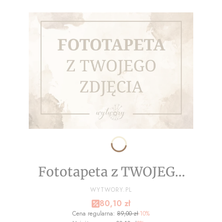
Fototapeta z TWOJEGO
ZDJĘCIA - NA WYMIAR
PRODUCENT
WYTWORY.PL
Cena promocyjna
80,10 zł
Cena regularna:
89,00 zł
-10%