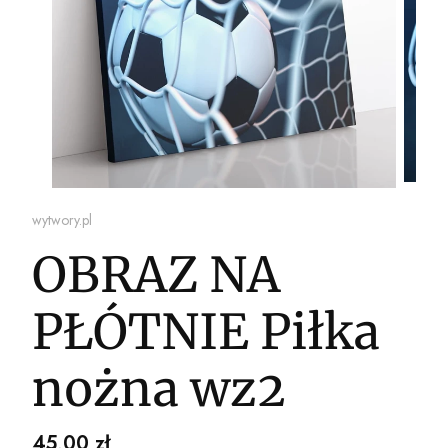
wytwory.pl
OBRAZ NA
PŁÓTNIE Piłka
nożna wz2
Cena
45,00 zł