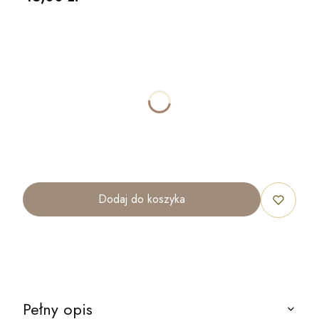
Wybierz wariant produktu:
Poszczególne warianty mogą różnić się ceną
*
ROZMIAR
40x30cm
70x50cm
100x70cm
120x80cm
Dodaj do koszyka
Pełny opis