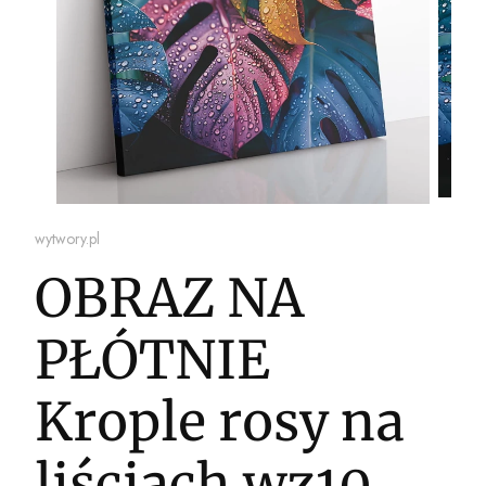
wytwory.pl
OBRAZ NA
PŁÓTNIE
Krople rosy na
liściach wz10