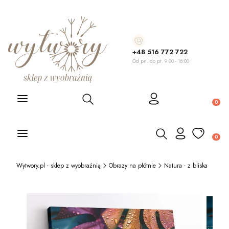
+48 516 772 722
Od pn. do pt. 9:00 - 16:00
Otwórz wyszukiwarkę
Produ
Otwórz wyszukiwarkę
Produ
Wytwory.pl - sklep z wyobraźnią
Obrazy na płótnie
Natura - z bliska