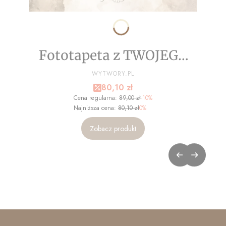
Fototapeta z TWOJEGO
ZDJĘCIA - NA WYMIAR
PRODUCENT
WYTWORY.PL
Cena promocyjna
80,10 zł
Cena regularna:
89,00 zł
-10%
Najniższa cena:
80,10 zł
0%
Zobacz produkt