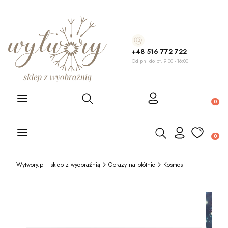
+48 516 772 722
Od pn. do pt. 9:00 - 16:00
Otwórz wyszukiwarkę
Produ
Otwórz wyszukiwarkę
Produ
Wytwory.pl - sklep z wyobraźnią
Obrazy na płótnie
Kosmos