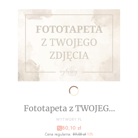
Fototapeta z TWOJEGO
ZDJĘCIA - NA WYMIAR
PRODUCENT
WYTWORY.PL
Cena promocyjna
80,10 zł
Cena regularna:
89,00 zł
-10%