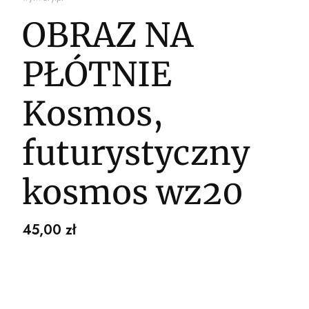
OBRAZ NA
PŁÓTNIE
Kosmos,
futurystyczny
kosmos wz20
Cena
45,00 zł
Wybierz wariant produktu: