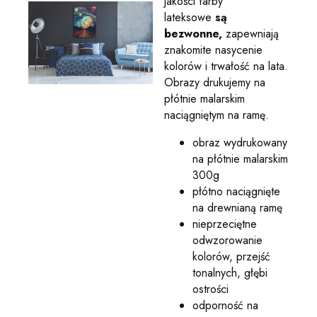
jakości farby
lateksowe
są
bezwonne,
zapewniają
znakomite nasycenie
kolorów i trwałość na lata.
Obrazy drukujemy na
płótnie malarskim
naciągniętym na ramę.
obraz wydrukowany
na płótnie malarskim
300g
płótno naciągnięte
na drewnianą ramę
nieprzeciętne
odwzorowanie
kolorów, przejść
tonalnych, głębi
ostrości
odporność na