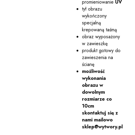
promieniowanie
UV
tył obrazu
wykończony
specjalną
krepowaną taśmą
obraz wyposażony
w zawieszkę
produkt gotowy do
zawieszenia na
ścianę
możliwość
wykonania
obrazu w
dowolnym
rozmiarze co
10cm
skontaktuj się z
nami mailowo
sklep@wytwory.pl