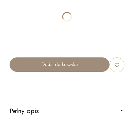
Poszczególne warianty mogą różnić się ceną
*
ROZMIAR
30x40cm
50x70cm
70x100cm
80x120cm
100x150cm
Dodaj do koszyka
Pełny opis