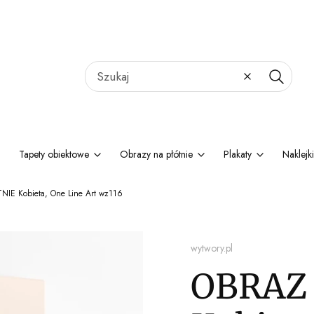
Wyczyść
Szukaj
Tapety obiektowe
Obrazy na płótnie
Plakaty
Naklejki
IE Kobieta, One Line Art wz116
wytwory.pl
OBRAZ