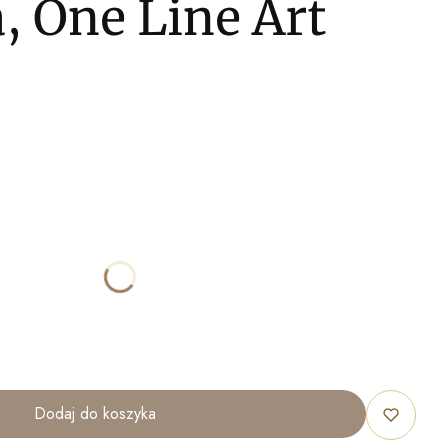
, One Line Art
ktu:
óżnić się ceną
70x100cm
80x120cm
100x150cm
Dodaj do koszyka