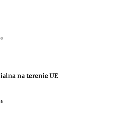
ka
alna na terenie UE
ka