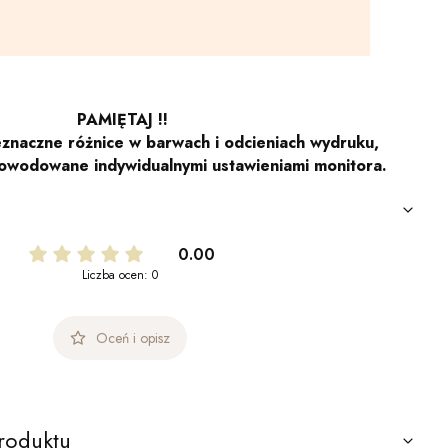
PAMIĘTAJ !!
znaczne różnice w barwach i odcieniach wydruku,
owodowane indywidualnymi ustawieniami monitora.
0.00
Liczba ocen: 0
Oceń i opisz
roduktu