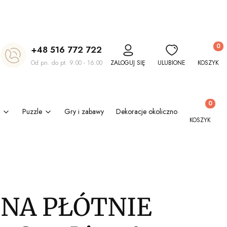
Produkt
+48 516 772 722
Od pn. do pt. 9:00 - 16:00
ZALOGUJ SIĘ
ULUBIONE
KOSZYK
Produkty w
Puzzle
Gry i zabawy
Dekoracje okolicznościowe
Kl
KOSZYK
 NA PŁÓTNIE