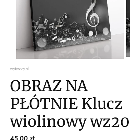
wytwory.pl
OBRAZ NA
PŁÓTNIE Klucz
wiolinowy wz20
Cena
45,00 zł