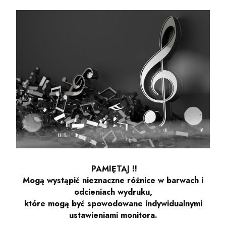
PAMIĘTAJ !!
Mogą wystąpić nieznaczne różnice w barwach i
odcieniach wydruku,
które mogą być spowodowane indywidualnymi
ustawieniami monitora.