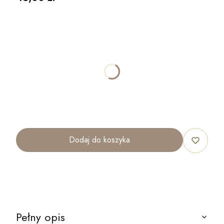
Wybierz wariant produktu:
Poszczególne warianty mogą różnić się ceną
*
ROZMIAR
40x30cm
70x50cm
100x70cm
120x80cm
Dodaj do koszyka
Pełny opis