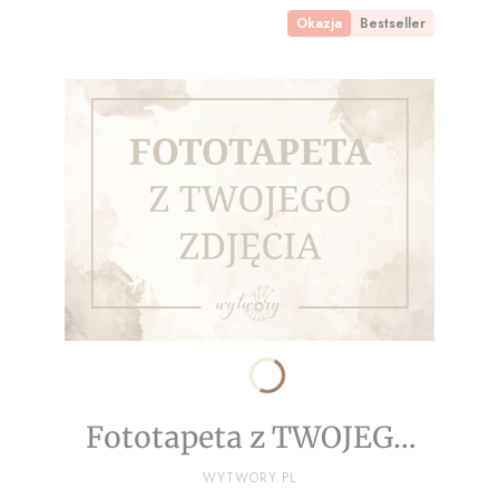
Okazja
Bestseller
Fototapeta z TWOJEGO
ZDJĘCIA - NA WYMIAR
PRODUCENT
WYTWORY.PL