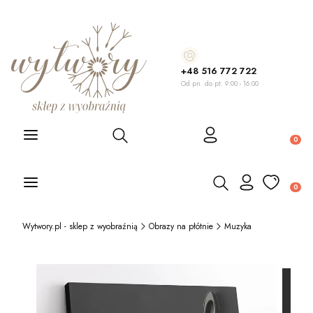
+48 516 772 722
Od pn. do pt. 9:00 - 16:00
Otwórz wyszukiwarkę
Produ
Otwórz wyszukiwarkę
Produ
Wytwory.pl - sklep z wyobraźnią
Obrazy na płótnie
Muzyka