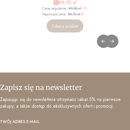
Cena promocyjna
80,10 zł
Cena regularna:
89,00 zł
-10%
Najniższa cena:
80,10 zł
0%
Zobacz produkt
Zapisz się na newsletter
Zapisując się do newslettera otrzymasz rabat 5% na pierwsze
zakupy, a także dostęp do ekskluzywnych ofert i promocji.
TWÓJ ADRES E-MAIL