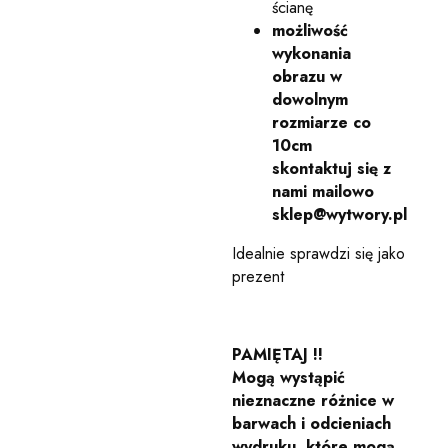
ścianę
możliwość
wykonania
obrazu w
dowolnym
rozmiarze co
10cm
skontaktuj się z
nami mailowo
sklep@wytwory.pl
Idealnie sprawdzi się jako
prezent
PAMIĘTAJ !!
Mogą wystąpić
nieznaczne różnice w
barwach i odcieniach
wydruku, które mogą