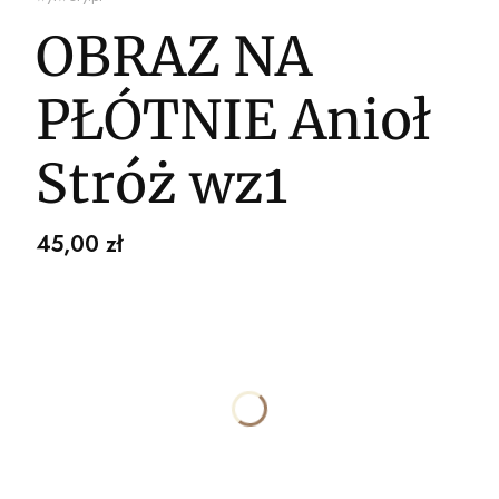
OBRAZ NA
PŁÓTNIE Anioł
Stróż wz1
Cena
45,00 zł
Wybierz wariant produktu:
Poszczególne warianty mogą różnić się ceną
*
ROZMIAR
30x40cm
50x70cm
70x100cm
80x120cm