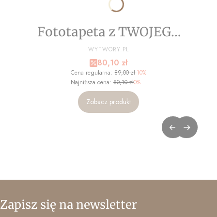
Fototapeta z TWOJEGO
ZDJĘCIA - NA WYMIAR
PRODUCENT
WYTWORY.PL
Cena promocyjna
80,10 zł
Cena regularna:
89,00 zł
-10%
Najniższa cena:
80,10 zł
0%
Zobacz produkt
Zapisz się na newsletter