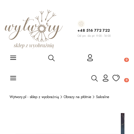
+48 516 772 722
Od pn. do pt. 9:00 - 16:00
Otwórz wyszukiwarkę
Produ
Otwórz wyszukiwarkę
Produ
Wytwory.pl - sklep z wyobraźnią
Obrazy na płótnie
Sakralne