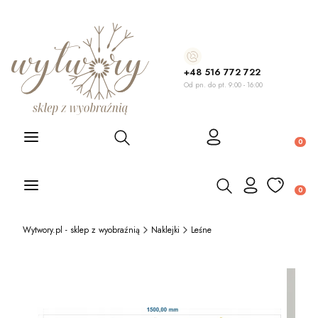
+48 516 772 722
Od pn. do pt. 9:00 - 16:00
Otwórz wyszukiwarkę
Produ
Otwórz wyszukiwarkę
Produ
Wytwory.pl - sklep z wyobraźnią
Naklejki
Leśne