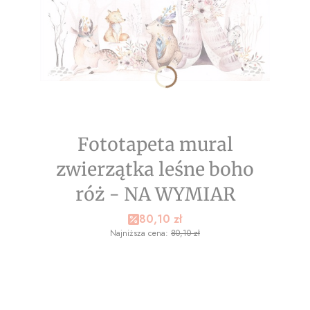
Fototapeta mural
zwierzątka leśne boho
róż - NA WYMIAR
Cena promocyjna
80,10 zł
Najniższa cena:
80,10 zł