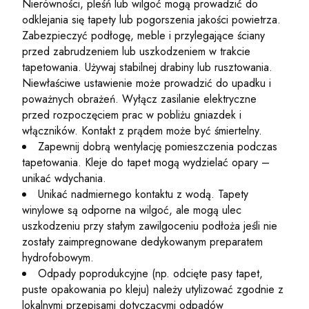
Nierówności, pleśń lub wilgoć mogą prowadzić do
odklejania się tapety lub pogorszenia jakości powietrza.
Zabezpieczyć podłogę, meble i przylegające ściany
przed zabrudzeniem lub uszkodzeniem w trakcie
tapetowania. Używaj stabilnej drabiny lub rusztowania.
Niewłaściwe ustawienie może prowadzić do upadku i
poważnych obrażeń. Wyłącz zasilanie elektryczne
przed rozpoczęciem prac w pobliżu gniazdek i
włączników. Kontakt z prądem może być śmiertelny.
Zapewnij dobrą wentylację pomieszczenia podczas
tapetowania. Kleje do tapet mogą wydzielać opary –
unikać wdychania.
Unikać nadmiernego kontaktu z wodą. Tapety
winylowe są odporne na wilgoć, ale mogą ulec
uszkodzeniu przy stałym zawilgoceniu podłoża jeśli nie
zostały zaimpregnowane dedykowanym preparatem
hydrofobowym.
Odpady poprodukcyjne (np. odcięte pasy tapet,
puste opakowania po kleju) należy utylizować zgodnie z
lokalnymi przepisami dotyczącymi odpadów