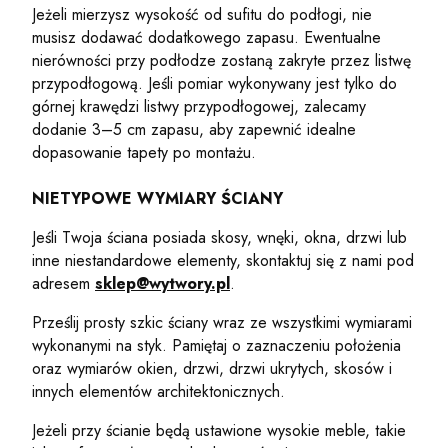
Jeżeli mierzysz wysokość od sufitu do podłogi, nie
musisz dodawać dodatkowego zapasu. Ewentualne
nierówności przy podłodze zostaną zakryte przez listwę
przypodłogową. Jeśli pomiar wykonywany jest tylko do
górnej krawędzi listwy przypodłogowej, zalecamy
dodanie 3–5 cm zapasu, aby zapewnić idealne
dopasowanie tapety po montażu.
NIETYPOWE WYMIARY ŚCIANY
Jeśli Twoja ściana posiada skosy, wnęki, okna, drzwi lub
inne niestandardowe elementy, skontaktuj się z nami pod
adresem
sklep@wytwory.pl
.
Prześlij prosty szkic ściany wraz ze wszystkimi wymiarami
wykonanymi na styk. Pamiętaj o zaznaczeniu położenia
oraz wymiarów okien, drzwi, drzwi ukrytych, skosów i
innych elementów architektonicznych.
Jeżeli przy ścianie będą ustawione wysokie meble, takie