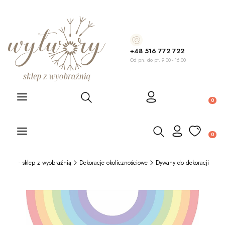
+48 516 772 722
Od pn. do pt. 9:00 - 16:00
Otwórz wyszukiwarkę
Produ
Otwórz wyszukiwarkę
Produ
ory.pl - sklep z wyobraźnią
Dekoracje okolicznościowe
Dywany do dekoracji