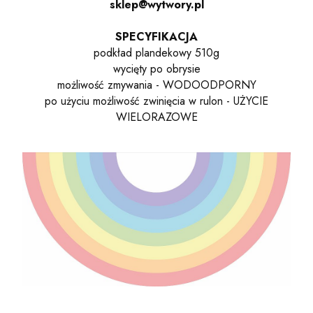
sklep@wytwory.pl
SPECYFIKACJA
podkład plandekowy 510g
wycięty po obrysie
możliwość zmywania - WODOODPORNY
po użyciu możliwość zwinięcia w rulon - UŻYCIE
WIELORAZOWE