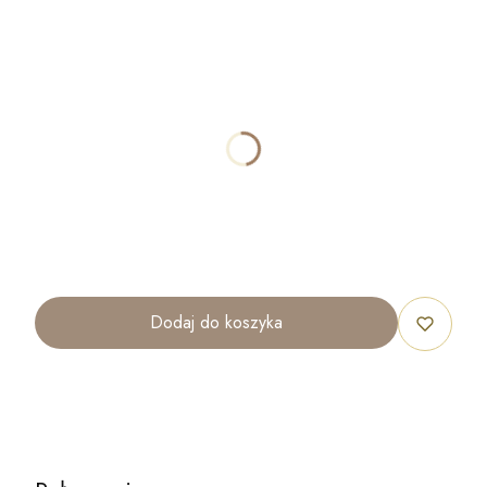
Wybierz wariant produktu:
Poszczególne warianty mogą różnić się ceną
*
ROZMIAR
100x50cm (mały)
200x100cm (standard)
300x150cm (duży)
Dodaj do koszyka