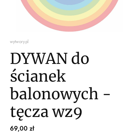
wytwory.pl
DYWAN do
ścianek
balonowych -
tęcza wz9
Cena
69,00 zł