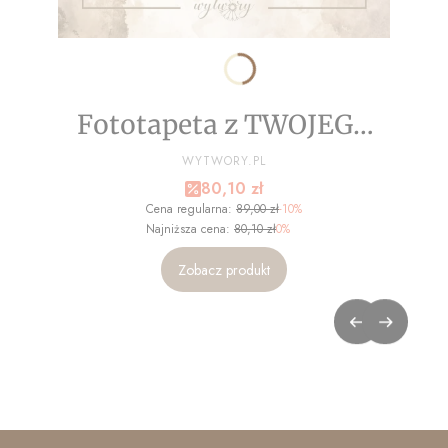
Fototapeta z TWOJEGO
ZDJĘCIA - NA WYMIAR
PRODUCENT
WYTWORY.PL
Cena promocyjna
80,10 zł
Cena regularna:
89,00 zł
-10%
Najniższa cena:
80,10 zł
0%
Zobacz produkt