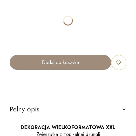
Poszczególne warianty mogą różnić się ceną
STOJAK
OPCJONALNE
Nie wybieram
stojak
Dodaj do koszyka
Pełny opis
DEKORACJA WIELKOFORMATOWA XXL
Zwierzątka z tropikalnej dżungli