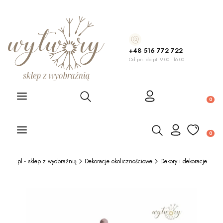
+48 516 772 722
Od pn. do pt. 9:00 - 16:00
Otwórz wyszukiwarkę
Produ
Otwórz wyszukiwarkę
Produ
twory.pl - sklep z wyobraźnią
Dekoracje okolicznościowe
Dekory i dekoracje