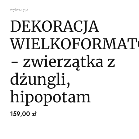
wytwory.pl
DEKORACJA
WIELKOFORMA
- zwierzątka z
dżungli,
hipopotam
Cena
159,00 zł
Wybierz wariant produktu: