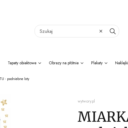
Wyczyść
Szukaj
Tapety obiektowe
Obrazy na płótnie
Plakaty
Naklejki
 - podniebne loty
wytwory.pl
MIARK