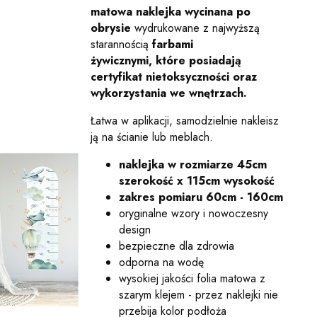
matowa naklejka wycinana po
obrysie
wydrukowane z najwyższą
starannością
farbami
żywicznymi,
które posiadają
certyfikat nietoksyczności oraz
wykorzystania we wnętrzach.
Łatwa w aplikacji, samodzielnie nakleisz
ją na ścianie lub meblach.
naklejka w rozmiarze 45cm
szerokość x 115cm wysokość
zakres pomiaru 60cm - 160cm
oryginalne wzory i nowoczesny
design
bezpieczne dla zdrowia
odporna na wodę
wysokiej jakości folia matowa z
szarym klejem - przez naklejki nie
przebija kolor podłoża