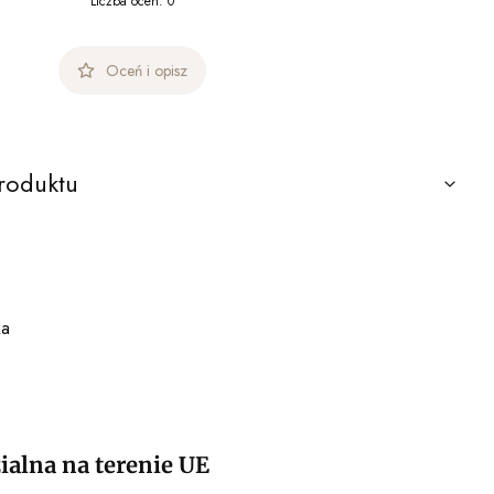
Liczba ocen: 0
Oceń i opisz
roduktu
ka
alna na terenie UE