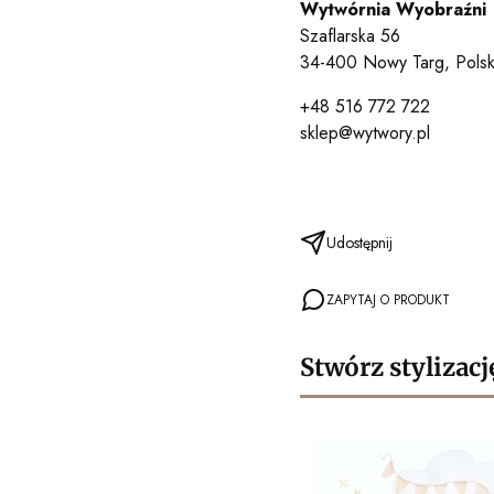
Wytwórnia Wyobraźni
Szaflarska 56
34-400 Nowy Targ, Pols
+48 516 772 722
sklep@wytwory.pl
Udostępnij
ZAPYTAJ O PRODUKT
Stwórz stylizacj