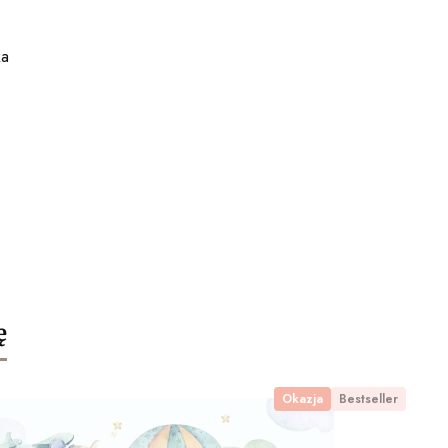
ka
ę
Okazja
Bestseller