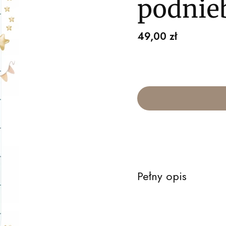
podnie
Cena
49,00 zł
Pełny opis