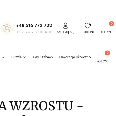
Produkt
+48 516 772 722
Od pn. do pt. 9:00 - 16:00
ZALOGUJ SIĘ
ULUBIONE
KOSZYK
Produkty w
Puzzle
Gry i zabawy
Dekoracje okolicznościowe
Kl
KOSZYK
A WZROSTU -