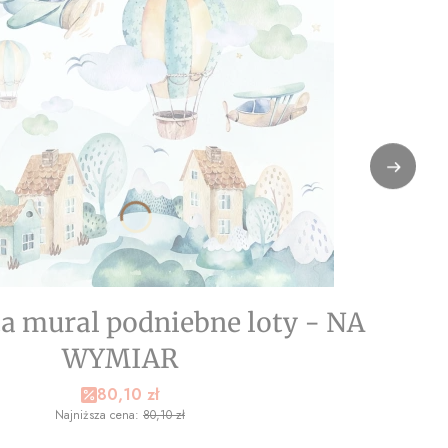
a mural podniebne loty - NA
WYMIAR
Cena promocyjna
80,10 zł
Najniższa cena:
80,10 zł