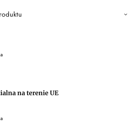
roduktu
ka
alna na terenie UE
ka