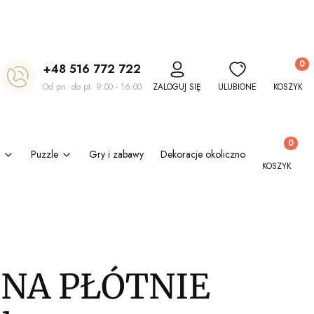
Produkt
+48 516 772 722
Od pn. do pt. 9:00 - 16:00
ZALOGUJ SIĘ
ULUBIONE
KOSZYK
Produkty w
Puzzle
Gry i zabawy
Dekoracje okolicznościowe
Kl
KOSZYK
 NA PŁÓTNIE