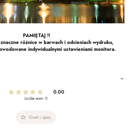
PAMIĘTAJ !!
znaczne różnice w barwach i odcieniach wydruku,
owodowane indywidualnymi ustawieniami monitora.
0.00
Liczba ocen: 0
Oceń i opisz