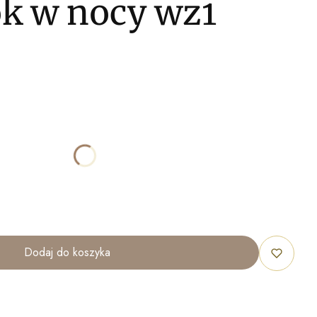
k w nocy wz1
ktu:
óżnić się ceną
100x70cm
120x80cm
Dodaj do koszyka