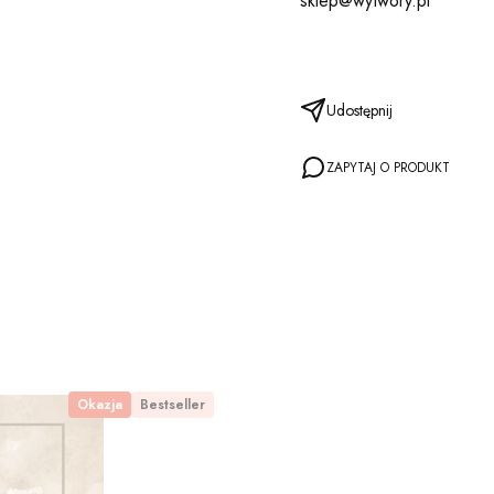
sklep@wytwory.pl
Udostępnij
ZAPYTAJ O PRODUKT
Okazja
Bestseller