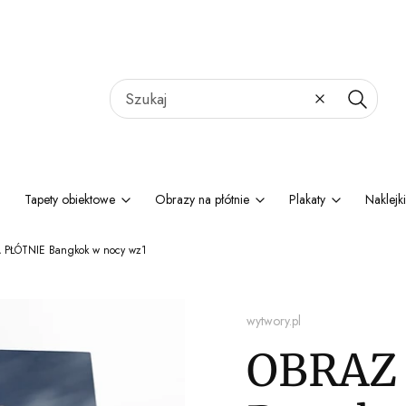
Wyczyść
Szukaj
Tapety obiektowe
Obrazy na płótnie
Plakaty
Naklejki
PŁÓTNIE Bangkok w nocy wz1
wytwory.pl
OBRAZ