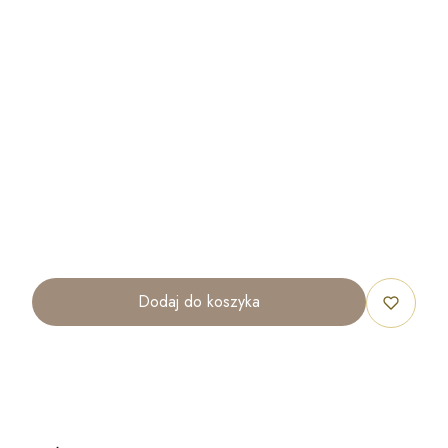
SZEROKOŚĆ
OPCJONALNE
WYSOKOŚĆ
OPCJONALNE
ILOŚĆ
OPCJONALNE
Dodaj do koszyka