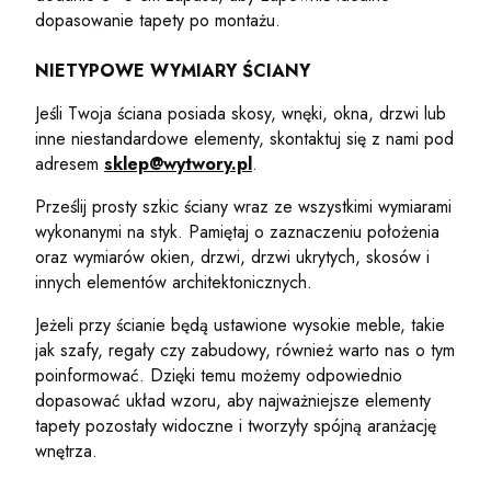
dopasowanie tapety po montażu.
NIETYPOWE WYMIARY ŚCIANY
Jeśli Twoja ściana posiada skosy, wnęki, okna, drzwi lub
inne niestandardowe elementy, skontaktuj się z nami pod
adresem
sklep@wytwory.pl
.
Prześlij prosty szkic ściany wraz ze wszystkimi wymiarami
wykonanymi na styk. Pamiętaj o zaznaczeniu położenia
oraz wymiarów okien, drzwi, drzwi ukrytych, skosów i
innych elementów architektonicznych.
Jeżeli przy ścianie będą ustawione wysokie meble, takie
jak szafy, regały czy zabudowy, również warto nas o tym
poinformować. Dzięki temu możemy odpowiednio
dopasować układ wzoru, aby najważniejsze elementy
tapety pozostały widoczne i tworzyły spójną aranżację
wnętrza.