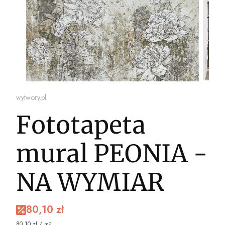
wytwory.pl
Fototapeta
mural PEONIA -
NA WYMIAR
80,10 zł
80,10 zł / m²