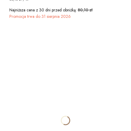
Najniższa cena z 30 dni przed obniżką:
80,10 zł
Promocja trwa do 31 sierpnia 2026
Wybierz wariant produktu:
Poszczególne warianty mogą różnić się ceną
*
WYBIERZ STRUKTURĘ TAPETY