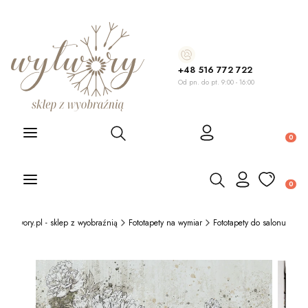
+48 516 772 722
Od pn. do pt. 9:00 - 16:00
Otwórz wyszukiwarkę
Produ
Otwórz wyszukiwarkę
Produ
Wytwory.pl - sklep z wyobraźnią
Fototapety na wymiar
Fototapety do salonu