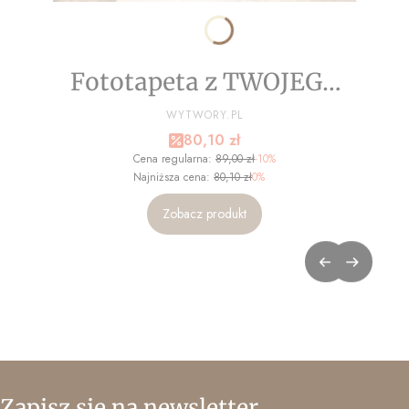
Fototapeta z TWOJEGO
ZDJĘCIA - NA WYMIAR
PRODUCENT
WYTWORY.PL
Cena promocyjna
80,10 zł
Cena regularna:
89,00 zł
-10%
Najniższa cena:
80,10 zł
0%
Zobacz produkt
Zapisz się na newsletter