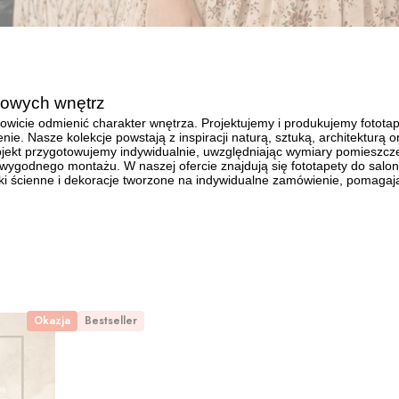
tkowych wnętrz
owicie odmienić charakter wnętrza. Projektujemy i produkujemy fototap
nie. Nasze kolekcje powstają z inspiracji naturą, sztuką, architekturą
ojekt przygotowujemy indywidualnie, uwzględniając wymiary pomieszcze
 wygodnego montażu. W naszej ofercie znajdują się fototapety do salonu,
jki ścienne i dekoracje tworzone na indywidualne zamówienie, pomagaj
Okazja
Bestseller