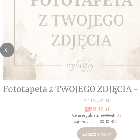
Fototapeta z TWOJEGO ZDJĘCIA 
PRODUCENT
WYTWORY.PL
Cena promocyjna
80,10 zł
Cena regularna:
89,00 zł
-10%
Najniższa cena:
80,10 zł
0%
Zobacz produkt