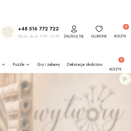
Produkt
+48 516 772 722
Od pn. do pt. 9:00 - 16:00
ZALOGUJ SIĘ
ULUBIONE
KOSZYK
Produkty w
Puzzle
Gry i zabawy
Dekoracje okolicznościowe
Kl
KOSZYK
Włą