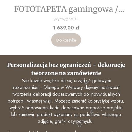
FOTOTAPETA gamingowa /
STUCCO / Wallfix Contract
PRODUCENT
WYTWORY.PL
Cena
1 639,00 zł
Heavy 2,5 kg
Do koszyka
Personalizacja bez ograniczeń – dekoracje
tworzone na zamówienie
Nie każde wnętrze da się urządzić gotowymi
rozwiązaniami. Dlatego w Wytwory dajemy możliwość
tworzenia dekoracji dopasowanych do indywidualnych
potrzeb i własnej wizji. Możesz zmienić kolorystykę wzoru,
wybrać odpowiedni kadr, dopasować proporcje projektu
lub zamówić produkt wykonany na podstawie własnego
zdjęcia, grafiki czy pomysłu.