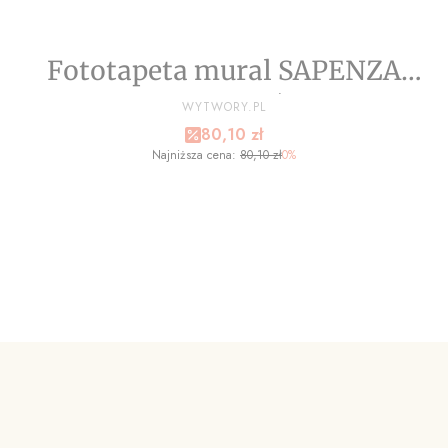
Fototapeta mural SAPENZA
wz4 - antyczne liście na tle
PRODUCENT
WYTWORY.PL
Cena promocyjna
80,10 zł
kamienia - NA WYMIAR
Najniższa cena:
80,10 zł
0%