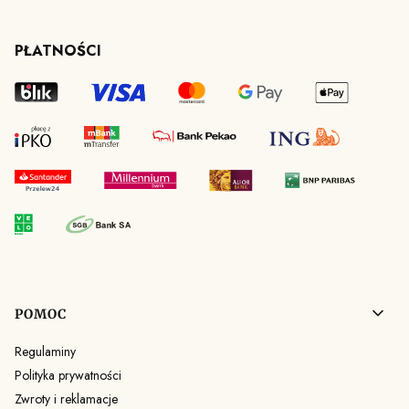
PŁATNOŚCI
Linki w stopce
POMOC
Regulaminy
Polityka prywatności
Zwroty i reklamacje