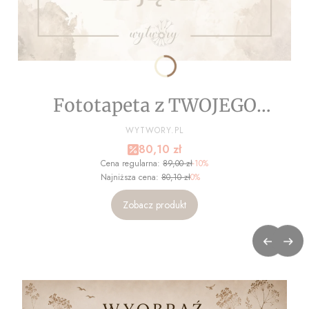
Fototapeta z TWOJEGO
ZDJĘCIA - NA WYMIAR
PRODUCENT
WYTWORY.PL
Cena promocyjna
80,10 zł
Cena regularna:
89,00 zł
-10%
Najniższa cena:
80,10 zł
0%
Zobacz produkt